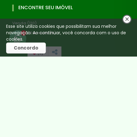
ENCONTRE SEU IMÓVEL
Venda (110)
Esse site utiliza cookies que possibilitam sua melhor
navegação. Ao continuar, você concorda com o uso de
Venda / Permuta (8)
1
cookies.
CONTATO
Concordo
(
0
)
(31) 99178-7777
(31) 99694-7530
mauro@emporioimoveisbh.com.br
REDES SOCIAIS