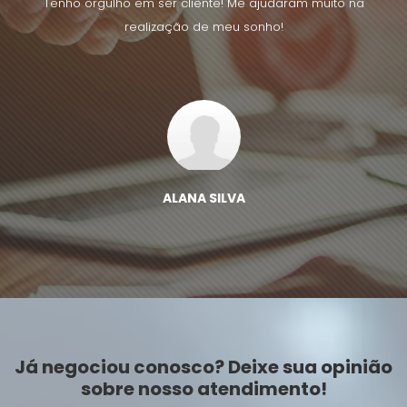
uito na
Tenho orgulho em ser cliente! Me ajudaram muito na
Tenho 
realização de meu sonho!
ALANA SILVA
Já negociou conosco? Deixe sua opinião
sobre nosso atendimento!