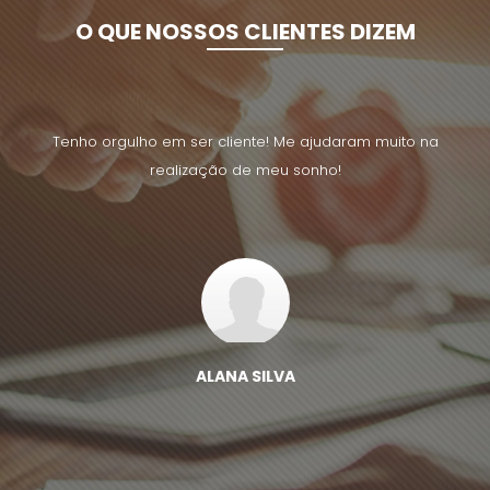
O QUE NOSSOS CLIENTES DIZEM
uito na
Tenho orgulho em ser cliente! Me ajudaram muito na
Tenho 
realização de meu sonho!
ALANA SILVA