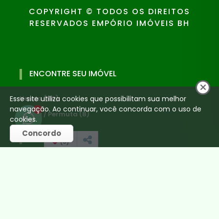
COPYRIGHT © TODOS OS DIREITOS
RESERVADOS EMPÓRIO IMÓVEIS BH
ENCONTRE SEU IMÓVEL
Esse site utiliza cookies que possibilitam sua melhor
Venda (110)
navegação. Ao continuar, você concorda com o uso de
1
Venda / Permuta (8)
cookies.
Concordo
CONTATO
(
0
)
(31) 99178-7777
(31) 99694-7530
mauro@emporioimoveisbh.com.br