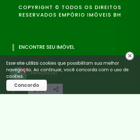
COPYRIGHT © TODOS OS DIREITOS
RESERVADOS EMPÓRIO IMÓVEIS BH
ENCONTRE SEU IMÓVEL
Esse site utiliza cookies que possibilitam sua melhor
Venda (110)
navegação. Ao continuar, você concorda com o uso de
1
Venda / Permuta (8)
cookies.
Concordo
CONTATO
(
0
)
(31) 99178-7777
(31) 99694-7530
mauro@emporioimoveisbh.com.br