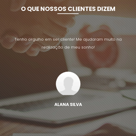
O QUE NOSSOS CLIENTES DIZEM
uito na
Tenho orgulho em ser cliente! Me ajudaram muito na
Tenho 
realização de meu sonho!
ALANA SILVA