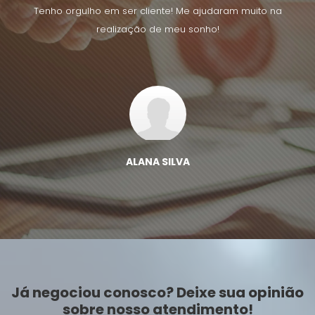
uito na
Tenho orgulho em ser cliente! Me ajudaram muito na
Tenho 
realização de meu sonho!
ALANA SILVA
Já negociou conosco? Deixe sua opinião
sobre nosso atendimento!